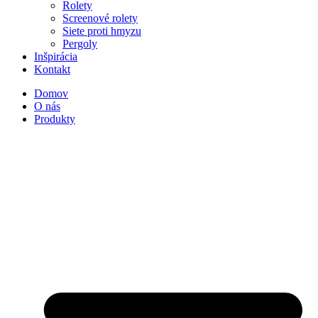
Rolety
Screenové rolety
Siete proti hmyzu
Pergoly
Inšpirácia
Kontakt
Domov
O nás
Produkty