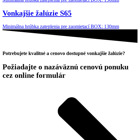
Vonkajšie žalúzie S65
Minimálna hrúbka zateplenia pre zaomietací BOX: 130mm
Potrebujete kvalitné a cenovo dostupné vonkajšie žalúzie?
Požiadajte o nazáväznú cenovú ponuku
cez online formulár