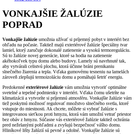
VONKAJŠIE ŽALÚZIE
POPRAD
Vonkajšie žalúzie
umožnia užívať si príjemný pobyt v interiéri bez
ohľadu na počasie. Taktiež majú exteriérové žalúzie špeciálny tvar
lamiel, ktorý zaručuje dokonalé zatienenie a vysokú termoreguláciu.
Sú to žalúzie novej generácie, ktoré sa hodia na zatienenie
akéhokoľvek typu domu alebo budovy. Lamely sú navrhnuté tak,
aby vytvárali celistvú plochu, ktorá účinne bráni prenikaniu
slnečného žiarenia a tepla. Vďaka gumovému tesneniu na lamelách
zároveň zlepšujú termoizoláciu domu a pomáhajú šetriť energiu.
Predokenné
exteriérové žalúzie
vám umožnia vytvoriť optimálne
svetelné a tepelné podmienky v interiéri. Vďaka čomu ušetríte na
klimatizácii a vytvoríte si príjemnú atmosféru. Vonkajšie žalúzie vám
tiež poskytnú možnosť regulovať množstvo slnečného svetla, ktoré
vstupuje do miestnosti. Ak chcete, môžete si vybrať žalúzie s
integrovanou sieťkou proti hmyzu, ktorá vám umožní vetrať priestor
bez obáv z hmyzu. Súčasne vás exteriérové žalúzie taktiež ochránia
pred neželanými pohľadmi a zvyšujú bezpečnosť vášho domu.
Hliníkové lišty žalúzií sú pevné a odolné. Vonkajšie žalúzie sú