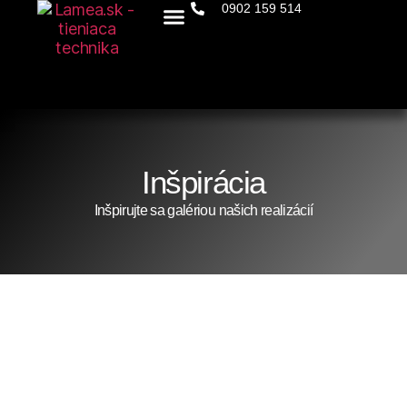
0902 159 514
Domov
O nás
Produkty
Inšpirácia
Kontakt
Inšpirácia
Inšpirujte sa galériou našich realizácií