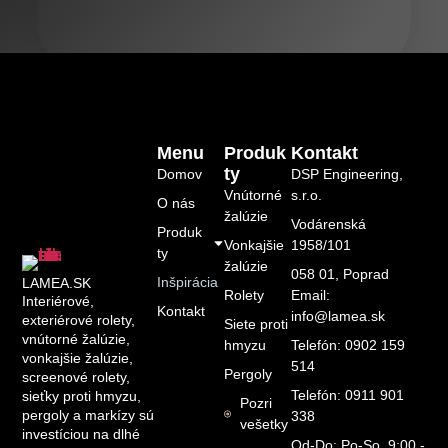
Menu
Produk
Kontakt
Ty
Domov
DSP Engineering,
Vnútorné
s.r.o.
O nás
žalúzie
Vodárenská
Produk
Vonkajšie
1958/101
ty
žalúzie
058 01, Poprad
Inšpirácia
LAMEA.SK
Rolety
Email:
Interiérové,
Kontakt
info@lamea.sk
exteriérové rolety,
Siete proti
vnútorné žalúzie,
hmyzu
Telefón: 0902 159
vonkajšie žalúzie,
514
Pergoly
screenové rolety,
Telefón: 0911 901
sieťky proti hmyzu,
Pozri
pergoly a markízy sú
338
vešetky
investíciou na dlhé
Od-Do: Po-So, 9:00 -